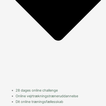
28 dages online challenge
Online vejrtrækningstræneruddannelse
Dit online træningsfællesskab