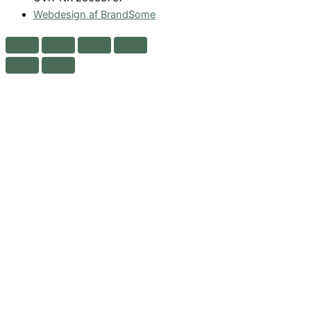
Webdesign af BrandSome