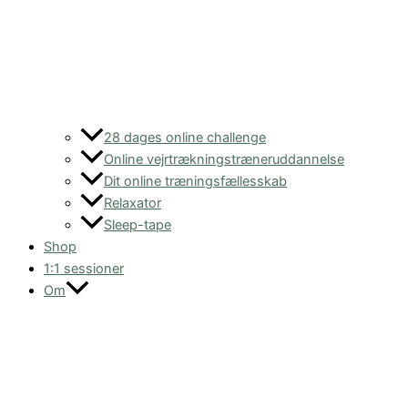
28 dages online challenge
Online vejrtrækningstræneruddannelse
Dit online træningsfællesskab
Relaxator
Sleep-tape
Shop
1:1 sessioner
Om